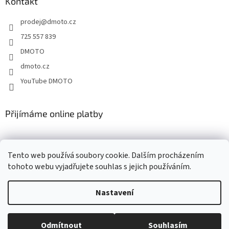
a
Kontakt
t
prodej
@
dmoto.cz
í
725 557 839
DMOTO
dmoto.cz
YouTube DMOTO
Přijímáme online platby
Tento web používá soubory cookie. Dalším procházením
tohoto webu vyjadřujete souhlas s jejich používáním.
Nastavení
Vytvořil Shoptet
Odmítnout
Souhlasím
Copyright 2026
DMOTO s.r.o.
. Všechna práva vyhrazena.