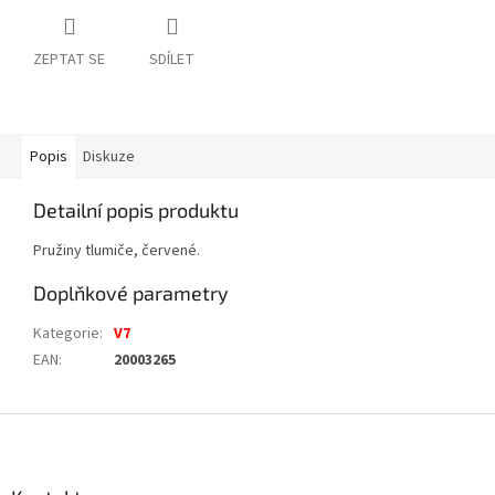
ZEPTAT SE
SDÍLET
Popis
Diskuze
Detailní popis produktu
Pružiny tlumiče, červené.
Doplňkové parametry
Kategorie
:
V7
EAN
:
20003265
Z
á
p