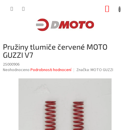
Přejít
NÁKUP
na
obsah
KOŠÍK
Pružiny tlumiče červené MOTO
GUZZI V7
2S000906
Průměrné
Neohodnoceno
Podrobnosti hodnocení
Značka:
MOTO GUZZI
hodnocení
produktu
je
0,0
z
5
hvězdiček.