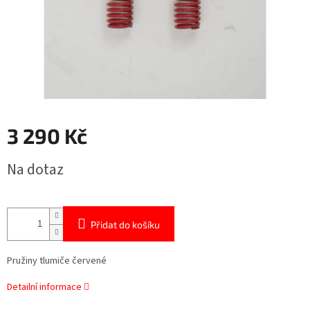
3 290 Kč
Měrná
Na dotaz
cena:
Přidat do košíku
Pružiny tlumiče červené
Detailní informace