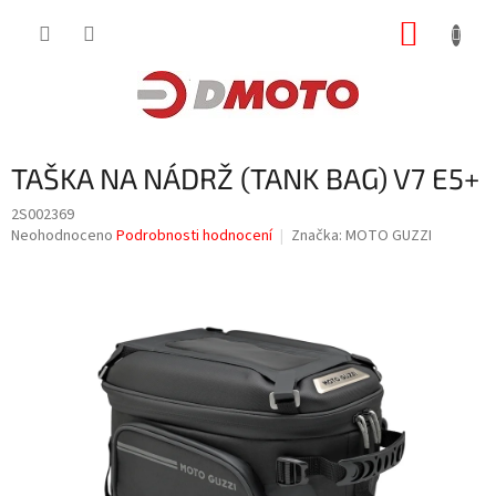
Přejít
NÁKUP
na
obsah
KOŠÍK
TAŠKA NA NÁDRŽ (TANK BAG) V7 E5+
2S002369
Průměrné
Neohodnoceno
Podrobnosti hodnocení
Značka:
MOTO GUZZI
hodnocení
produktu
je
0,0
z
5
hvězdiček.