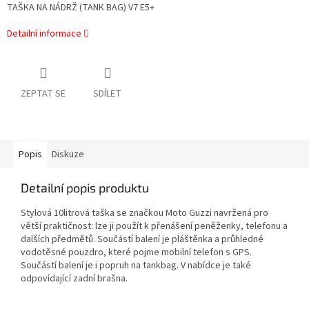
TAŠKA NA NÁDRŽ (TANK BAG) V7 E5+
Detailní informace
ZEPTAT SE
SDÍLET
Popis
Diskuze
Detailní popis produktu
Stylová 10litrová taška se značkou Moto Guzzi navržená pro
větší praktičnost: lze ji použít k přenášení peněženky, telefonu a
dalších předmětů. Součástí balení je pláštěnka a průhledné
vodotěsné pouzdro, které pojme mobilní telefon s GPS.
Součástí balení je i popruh na tankbag. V nabídce je také
odpovídající zadní brašna.