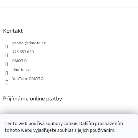
Z
á
p
a
Kontakt
t
prodej
@
dmoto.cz
í
725 557 839
DMOTO
dmoto.cz
YouTube DMOTO
Přijímáme online platby
Tento web používá soubory cookie. Dalším procházením
tohoto webu vyjadřujete souhlas s jejich používáním.