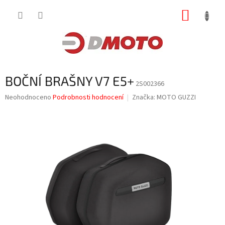
Přejít
NÁKUP
na
obsah
KOŠÍK
BOČNÍ BRAŠNY V7 E5+
2S002366
Průměrné
Neohodnoceno
Podrobnosti hodnocení
Značka:
MOTO GUZZI
hodnocení
produktu
je
0,0
z
5
hvězdiček.