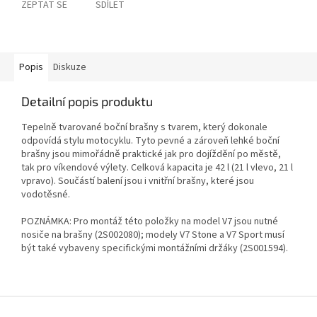
ZEPTAT SE
SDÍLET
Popis
Diskuze
Detailní popis produktu
Tepelně tvarované boční brašny s tvarem, který dokonale
odpovídá stylu motocyklu. Tyto pevné a zároveň lehké boční
brašny jsou mimořádně praktické jak pro dojíždění po městě,
tak pro víkendové výlety. Celková kapacita je 42 l (21 l vlevo, 21 l
vpravo). Součástí balení jsou i vnitřní brašny, které jsou
vodotěsné.
POZNÁMKA: Pro montáž této položky na model V7 jsou nutné
nosiče na brašny (2S002080); modely V7 Stone a V7 Sport musí
být také vybaveny specifickými montážními držáky (2S001594).
Z