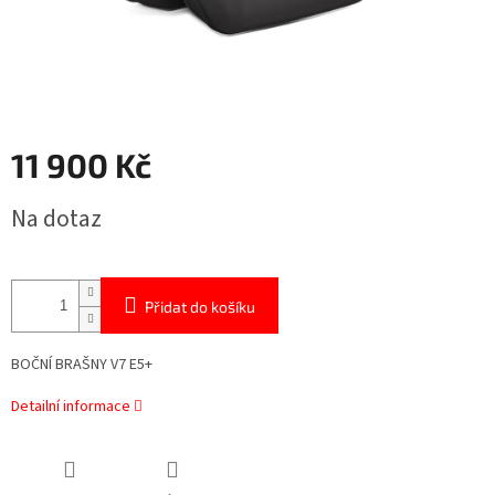
11 900 Kč
Měrná
Na dotaz
cena:
Přidat do košíku
BOČNÍ BRAŠNY V7 E5+
Detailní informace