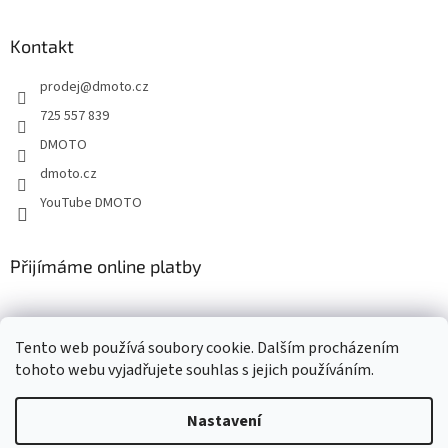
á
p
a
Kontakt
t
prodej
@
dmoto.cz
í
725 557 839
DMOTO
dmoto.cz
YouTube DMOTO
Přijímáme online platby
Tento web používá soubory cookie. Dalším procházením
tohoto webu vyjadřujete souhlas s jejich používáním.
Nastavení
Vytvořil Shoptet