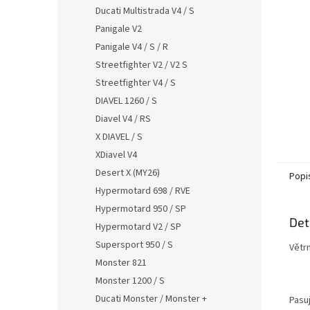
n
Ducati Multistrada V4 / S
e
Panigale V2
l
Panigale V4 / S / R
Streetfighter V2 / V2 S
Streetfighter V4 / S
DIAVEL 1260 / S
Diavel V4 / RS
X DIAVEL / S
XDiavel V4
Desert X (MY26)
Popi
Hypermotard 698 / RVE
Hypermotard 950 / SP
Det
Hypermotard V2 / SP
Supersport 950 / S
Větr
Monster 821
Monster 1200 / S
Ducati Monster / Monster +
Pasu