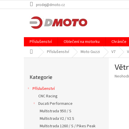
Přejít
prodej@dmoto.cz
na
obsah
Příslušenství
Oblečení na motorku
Chrániče
Domů
Příslušenství
Moto Guzzi
V7
V
P
Vět
o
Přeskočit
s
Průměr
Neohod
Kategorie
kategorie
t
hodnoce
r
produkt
Příslušenství
a
je
CNC Racing
0,0
n
z
Ducati Performance
n
5
í
Multistrada 950 / S
hvězdič
p
Multistrada V2 / V2 S
a
Multistrada 1260 / S / Pikes Peak