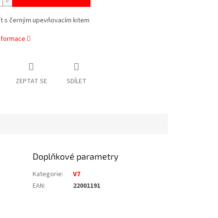
tít s černým upevňovacím kitem
informace
ZEPTAT SE
SDÍLET
Doplňkové parametry
Kategorie
:
V7
EAN
:
22001191