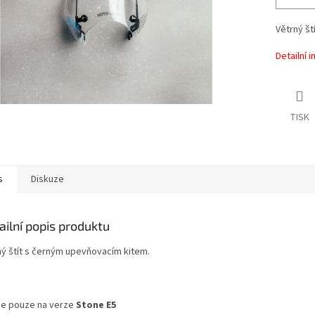
Větrný š
Detailní 
TISK
s
Diskuze
ailní popis produktu
ný štít s černým upevňovacím kitem.
je pouze na verze
Stone E5