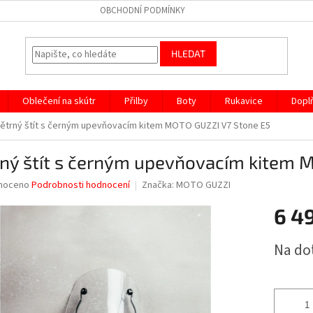
OBCHODNÍ PODMÍNKY
HLEDAT
Oblečení na skútr
Přilby
Boty
Rukavice
Dopl
ětrný štít s černým upevňovacím kitem MOTO GUZZI V7 Stone E5
rný štít s černým upevňovacím kitem 
né
noceno
Podrobnosti hodnocení
Značka:
MOTO GUZZI
ní
6 4
u
Měrná
Na do
cena:
ek.