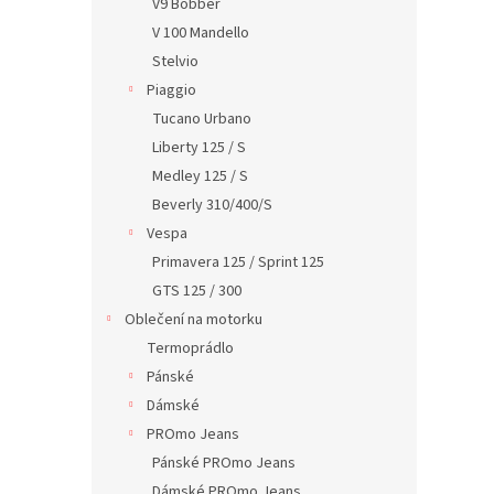
V9 Bobber
V 100 Mandello
Stelvio
Piaggio
Tucano Urbano
Liberty 125 / S
Medley 125 / S
Beverly 310/400/S
Vespa
Primavera 125 / Sprint 125
GTS 125 / 300
Oblečení na motorku
Termoprádlo
Pánské
Dámské
PROmo Jeans
Pánské PROmo Jeans
Dámské PROmo Jeans