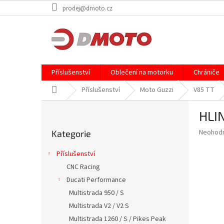
Přejít
prodej@dmoto.cz
na
obsah
Příslušenství
Oblečení na motorku
Chrániče
Domů
Příslušenství
Moto Guzzi
V85 TT
P
HLI
o
Přeskočit
s
Průměr
Neohod
Kategorie
kategorie
t
hodnoce
r
produkt
Příslušenství
a
je
CNC Racing
0,0
n
z
Ducati Performance
n
5
í
Multistrada 950 / S
hvězdič
p
Multistrada V2 / V2 S
a
Multistrada 1260 / S / Pikes Peak