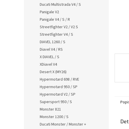
n
Ducati Multistrada V4 / S
e
Panigale V2
l
Panigale V4 / S / R
Streetfighter V2 / V2 S
Streetfighter V4 / S
DIAVEL 1260 / S
Diavel V4 / RS
X DIAVEL / S
XDiavel V4
Desert X (MY26)
Hypermotard 698 / RVE
Hypermotard 950 / SP
Hypermotard V2 / SP
Supersport 950 / S
Popi
Monster 821
Monster 1200 / S
Det
Ducati Monster / Monster +