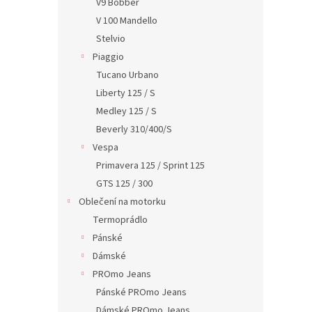
V9 Bobber
V 100 Mandello
Stelvio
Piaggio
Tucano Urbano
Liberty 125 / S
Medley 125 / S
Beverly 310/400/S
Vespa
Primavera 125 / Sprint 125
GTS 125 / 300
Oblečení na motorku
Termoprádlo
Pánské
Dámské
PROmo Jeans
Pánské PROmo Jeans
Dámské PROmo Jeans