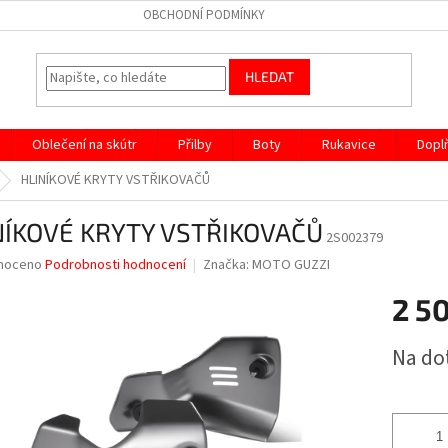
OBCHODNÍ PODMÍNKY
HLEDAT
Oblečení na skútr
Přilby
Boty
Rukavice
Dopl
HLINÍKOVÉ KRYTY VSTŘIKOVAČŮ
NÍKOVÉ KRYTY VSTŘIKOVAČŮ
2S002379
né
noceno
Podrobnosti hodnocení
Značka:
MOTO GUZZI
ní
2 5
u
Měrná
Na do
cena:
ek.