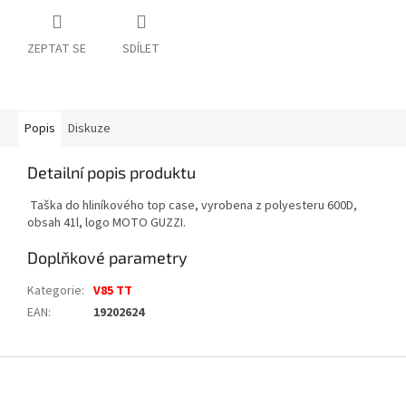
ZEPTAT SE
SDÍLET
Popis
Diskuze
Detailní popis produktu
Taška do hliníkového top case, vyrobena z polyesteru 600D,
obsah 41l, logo MOTO GUZZI.
Doplňkové parametry
Kategorie
:
V85 TT
EAN
:
19202624
Z
á
p