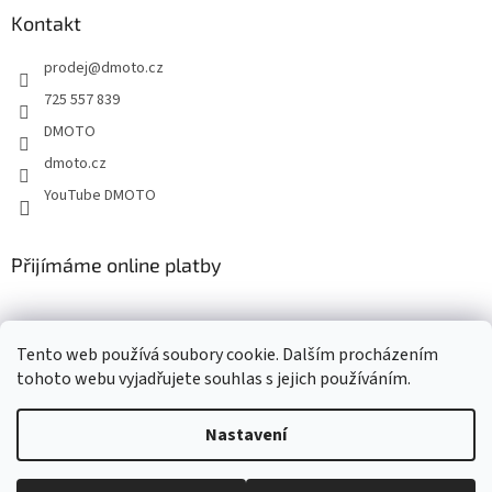
a
Kontakt
t
prodej
@
dmoto.cz
í
725 557 839
DMOTO
dmoto.cz
YouTube DMOTO
Přijímáme online platby
Tento web používá soubory cookie. Dalším procházením
tohoto webu vyjadřujete souhlas s jejich používáním.
Nastavení
Vytvořil Shoptet