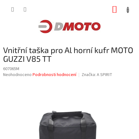
Přejít
NÁKUP
na
obsah
KOŠÍK
Vnitřní taška pro Al horní kufr MOTO
GUZZI V85 TT
607065M
Průměrné
Neohodnoceno
Podrobnosti hodnocení
Značka:
A SPIRIT
hodnocení
produktu
je
0,0
z
5
hvězdiček.