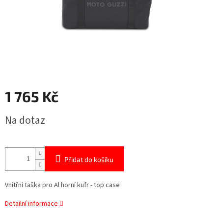
1 765 Kč
Měrná
Na dotaz
cena:
Přidat do košíku
Vnitřní taška pro Al horní kufr - top case
Detailní informace