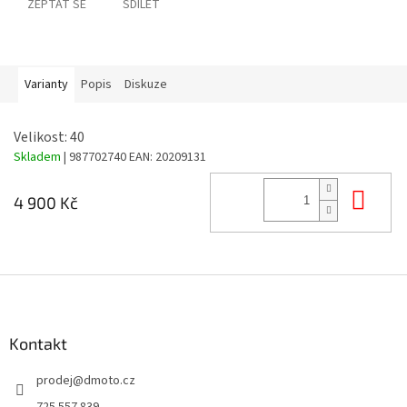
ZEPTAT SE
SDÍLET
Varianty
Popis
Diskuze
Velikost: 40
Skladem
| 987702740
EAN:
20209131
Do 
4 900 Kč
Z
á
p
a
Kontakt
t
prodej
@
dmoto.cz
í
725 557 839