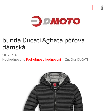
Přejít
NÁKUP
na
obsah
KOŠÍK
bunda Ducati Aghata péřová
dámská
987702740
Průměrné
Neohodnoceno
Podrobnosti hodnocení
Značka:
DUCATI
hodnocení
produktu
je
0,0
z
5
hvězdiček.