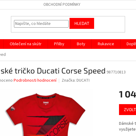
OBCHODNÍ PODMÍNKY
HLEDAT
Oblečení na skútr
Přilby
Boty
Rukavice
Dopl
eed
ké tričko Ducati Corse Speed
987710813
né
noceno
Podrobnosti hodnocení
Značka:
DUCATI
ní
1 0
u
Měrná
ZVOLT
cena:
ek.
Dámské t
využijete