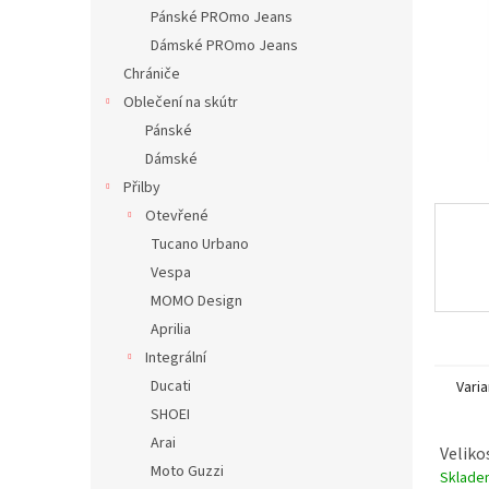
n
Pánské PROmo Jeans
e
Dámské PROmo Jeans
l
Chrániče
Oblečení na skútr
Pánské
Dámské
Přilby
Otevřené
Tucano Urbano
Vespa
MOMO Design
Aprilia
Integrální
Ducati
Varia
SHOEI
Arai
Veliko
Moto Guzzi
Sklad