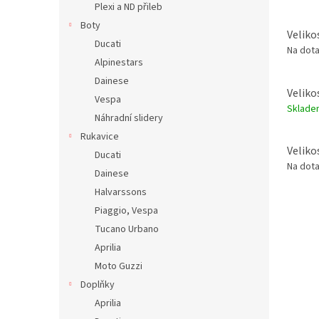
Plexi a ND přileb
Boty
Velikos
Ducati
Na dot
Alpinestars
Dainese
Veliko
Vespa
Sklad
Náhradní slidery
Rukavice
Velikos
Ducati
Na dot
Dainese
Halvarssons
Piaggio, Vespa
Tucano Urbano
Aprilia
Moto Guzzi
Doplňky
Aprilia