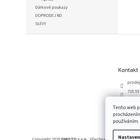
Dárkové poukazy
DOPRODEJ ND
SLEVY
Z
á
p
a
t
Kontakt
í
prodej
725 55
DMOT
Tento web po
dmoto
procházením 
YouTu
používáním.
Nastaven
Copyright 2026
DMOTO s.r.o.
. Všechna práva vyhrazena.