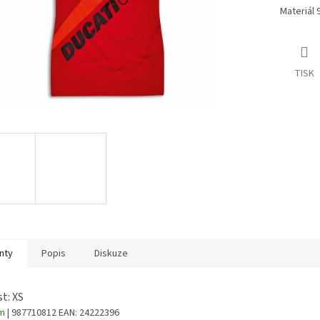
Materiál 
TISK
nty
Popis
Diskuze
st: XS
em
| 987710812
EAN:
24222396