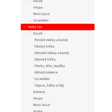
Ducati
Vespa
Moto Guzzi
Scrambler
Volný čas
Ducati
Pánské mikiny a bundy
Pánská trička
Dámské mikiny a bundy
Dámská trička
Plavky, léto, tepláky
Dětská kolekce
Scrambler
Čepice, šátky a šály
Dainese
Vespa
Moto Guzzi
Aprilia