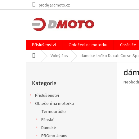
Přejít
prodej@dmoto.cz
na
obsah
Příslušenství
Oblečení na motorku
Chrániče
Domů
Volný čas
dámské tričko Ducati Corse Sp
P
dáms
o
Přeskočit
s
Průměr
Neohod
Kategorie
kategorie
t
hodnoce
r
produkt
Příslušenství
a
je
Oblečení na motorku
0,0
n
z
Termoprádlo
n
5
í
Pánské
hvězdič
p
Dámské
a
PROmo Jeans