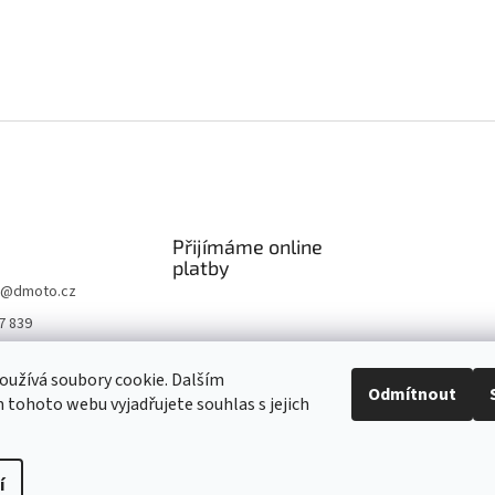
Přijímáme online
platby
@
dmoto.cz
7 839
O
užívá soubory cookie. Dalším
.cz
Odmítnout
tohoto webu vyjadřujete souhlas s jejich
be DMOTO
í