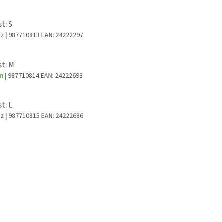
t: S
az
| 987710813
EAN:
24222297
st: M
em
| 987710814
EAN:
24222693
t: L
az
| 987710815
EAN:
24222686