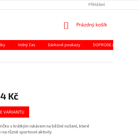
Přihlášení
NÁKUPNÍ
Prázdný košík
KOŠÍK
ňky
Volný čas
Dárkové poukazy
DOPRODEJ ND
SLE
44 Kč
E VARIANTU
ričko s krátkým rukávem na běžné nošení, které
 i na různé sportovní aktivity