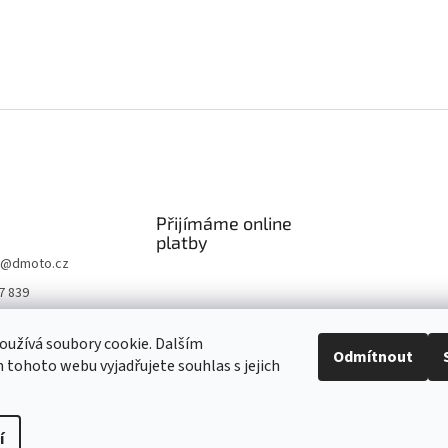
Přijímáme online
platby
@
dmoto.cz
7 839
O
užívá soubory cookie. Dalším
.cz
Odmítnout
tohoto webu vyjadřujete souhlas s jejich
be DMOTO
í