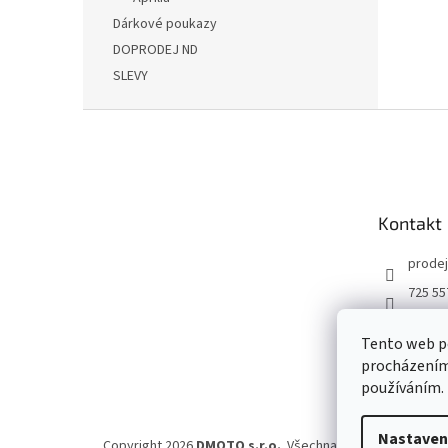
Dárkové poukazy
DOPRODEJ ND
SLEVY
Z
á
p
a
t
Kontakt
í
prodej
725 55
DMOT
Tento web po
dmoto
procházením 
YouTu
používáním.
Nastaven
Copyright 2026
DMOTO s.r.o.
. Všechna práva vyhrazena.