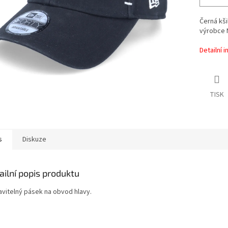
Černá kši
výrobce 
Detailní 
TISK
s
Diskuze
ailní popis produktu
avitelný pásek na obvod hlavy.