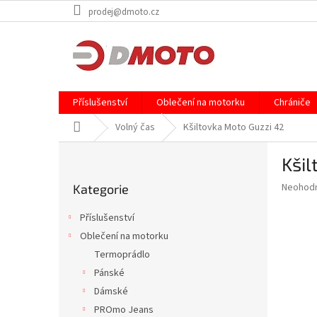
Přejít
prodej@dmoto.cz
na
obsah
Příslušenství
Oblečení na motorku
Chrániče
Domů
Volný čas
Kšiltovka Moto Guzzi 42
P
Kšil
o
Přeskočit
s
Průměr
Neohod
Kategorie
kategorie
t
hodnoce
r
produkt
Příslušenství
a
je
Oblečení na motorku
0,0
n
z
Termoprádlo
n
5
í
Pánské
hvězdič
p
Dámské
a
PROmo Jeans