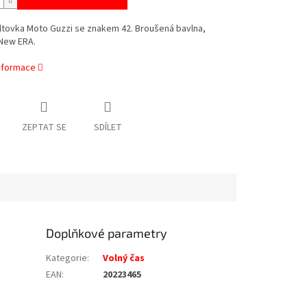
ltovka Moto Guzzi se znakem 42. Broušená bavlna,
New ERA.
informace
ZEPTAT SE
SDÍLET
Doplňkové parametry
Kategorie
:
Volný čas
EAN
:
20223465