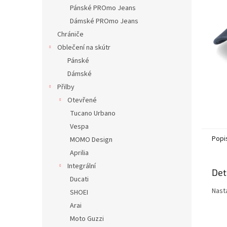
n
Pánské PROmo Jeans
e
Dámské PROmo Jeans
l
Chrániče
Oblečení na skútr
Pánské
Dámské
Přilby
Otevřené
Tucano Urbano
Vespa
Popi
MOMO Design
Aprilia
Integrální
Det
Ducati
Nast
SHOEI
Arai
Moto Guzzi