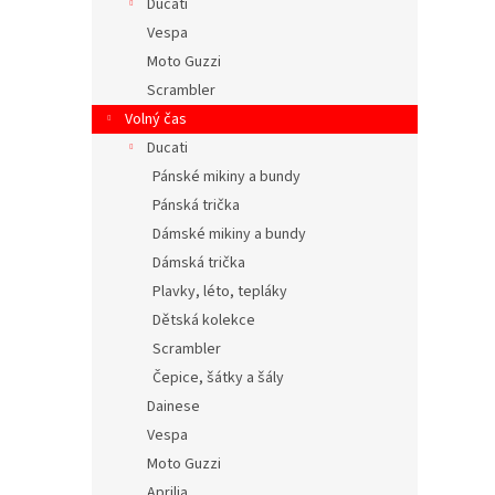
Ducati
Vespa
Moto Guzzi
Scrambler
Volný čas
Ducati
Pánské mikiny a bundy
Pánská trička
Dámské mikiny a bundy
Dámská trička
Plavky, léto, tepláky
Dětská kolekce
Scrambler
Čepice, šátky a šály
Dainese
Vespa
Moto Guzzi
Aprilia