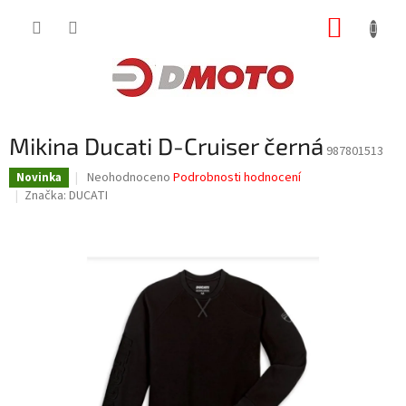
Přejít
NÁKUP
na
obsah
KOŠÍK
Mikina Ducati D-Cruiser černá
987801513
Průměrné
Neohodnoceno
Podrobnosti hodnocení
Novinka
hodnocení
Značka:
DUCATI
produktu
je
0,0
z
5
hvězdiček.