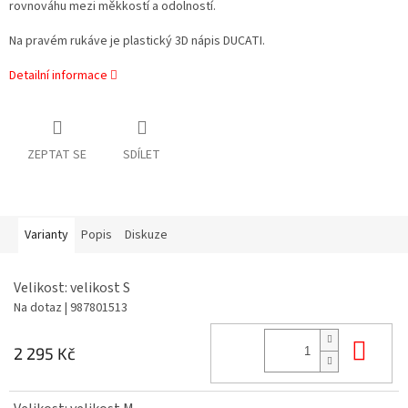
rovnováhu mezi měkkostí a odolností.
Na pravém rukáve je plastický 3D nápis DUCATI.
Detailní informace
ZEPTAT SE
SDÍLET
Varianty
Popis
Diskuze
Velikost: velikost S
Na dotaz
| 987801513
Do 
2 295 Kč