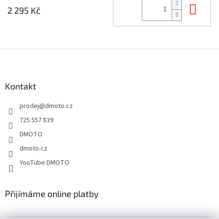
Do 
2 295 Kč
Z
á
p
a
Kontakt
t
prodej
@
dmoto.cz
í
725 557 839
DMOTO
dmoto.cz
YouTube DMOTO
Přijímáme online platby