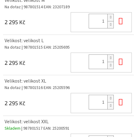
Velikost: velikost M
Na dotaz
| 987801514
EAN:
23207189
Do 
2 295 Kč
Velikost: velikost L
Na dotaz
| 987801515
EAN:
25205695
Do 
2 295 Kč
Velikost: velikost XL
Na dotaz
| 987801516
EAN:
25205596
Do 
2 295 Kč
Velikost: velikost XXL
Skladem
| 987801517
EAN:
25200591