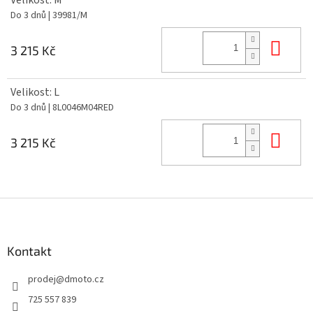
Do 3 dnů
| 39981/M
Do 
3 215 Kč
Velikost: L
Do 3 dnů
| 8L0046M04RED
Do 
3 215 Kč
Z
á
p
a
Kontakt
t
prodej
@
dmoto.cz
í
725 557 839