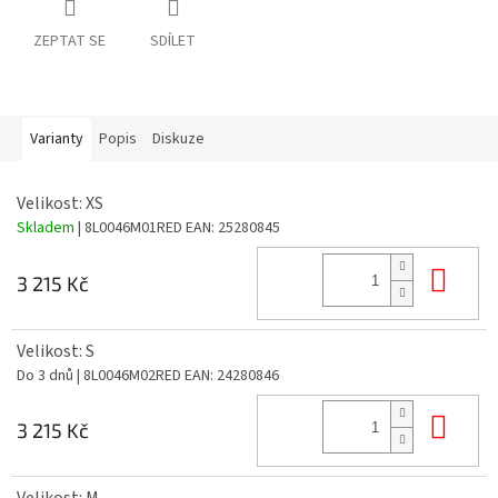
ZEPTAT SE
SDÍLET
Varianty
Popis
Diskuze
Velikost: XS
Skladem
| 8L0046M01RED
EAN:
25280845
Do 
3 215 Kč
Velikost: S
Do 3 dnů
| 8L0046M02RED
EAN:
24280846
Do 
3 215 Kč
Velikost: M